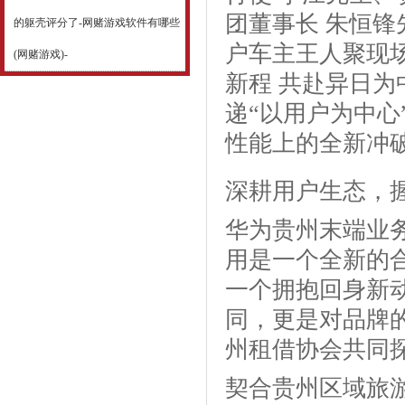
团董事长 朱恒锋
的躯壳评分了-网赌游戏软件有哪些
户车主王人聚现
(网赌游戏)-
新程 共赴异日
递“以用户为中心
性能上的全新冲
深耕用户生态，
华为贵州末端业务
用是一个全新的
一个拥抱回身新
同，更是对品牌
州租借协会共同
契合贵州区域旅