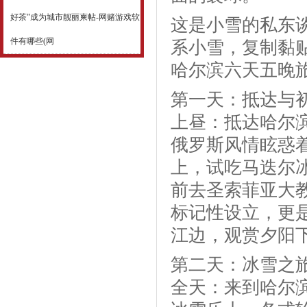
好茶”成为城市靓丽柬帖-网赌游戏软
这是小雪的私东谈主
件有哪些(网
系小雪，复制黏
哈尔滨六天五晚
第一天：抵达与
上昼：抵达哈尔
俄罗斯风情眩惑
上，试吃马迭尔
前去圣索菲亚大
标记性设立，更
江边，观赏夕阳
第二天：冰雪之
全天：来到哈尔