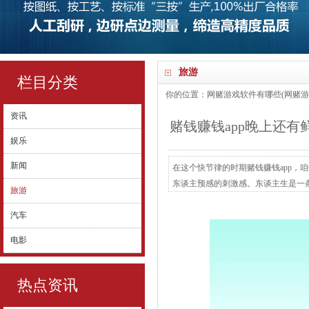
旅游
栏目分类
你的位置：
网赌游戏软件有哪些(网赌游
资讯
赌钱赚钱app晚上还有
娱乐
新闻
在这个快节律的时期赌钱赚钱app
东谈主预感的刺激感。东谈主生是一
旅游
私东谈主联系神色：132 6045 7
汽车
上昼：抵达哈尔滨后，前去中央大街
尔冰...
电影
热点资讯