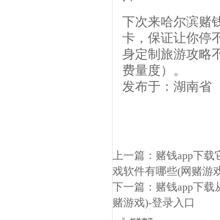
下次来哈尔滨赌钱
卡，保证让你停
身定制旅游攻略不错
费量度）。
发布于：湖南省
上一篇：
赌钱app下
戏软件有哪些(网赌游戏
下一篇：
赌钱app下
赌游戏)-登录入口