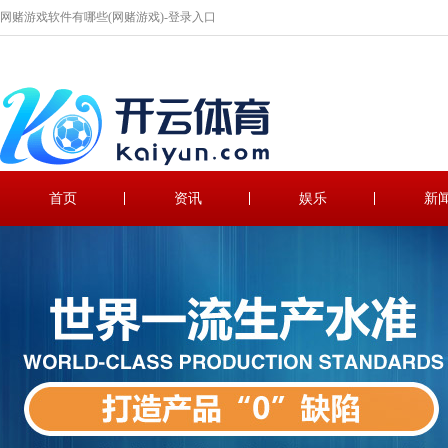
网赌游戏软件有哪些(网赌游戏)-登录入口
首页
资讯
娱乐
新