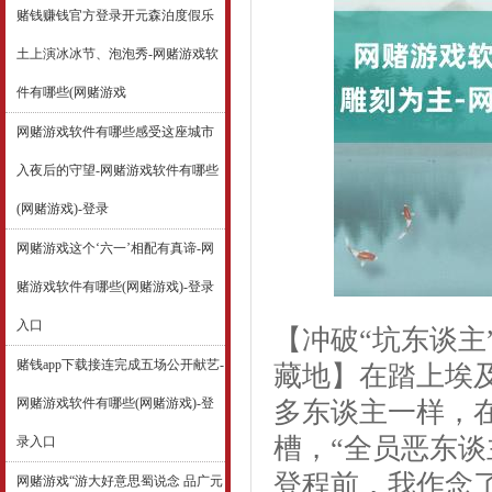
赌钱赚钱官方登录开元森泊度假乐
土上演冰冰节、泡泡秀-网赌游戏软
件有哪些(网赌游戏
网赌游戏软件有哪些感受这座城市
入夜后的守望-网赌游戏软件有哪些
(网赌游戏)-登录
网赌游戏这个‘六一’相配有真谛-网
赌游戏软件有哪些(网赌游戏)-登录
入口
【冲破“坑东谈
赌钱app下载接连完成五场公开献艺-
藏地】在踏上埃
网赌游戏软件有哪些(网赌游戏)-登
多东谈主一样，
槽，“全员恶东谈
录入口
登程前，我作念
网赌游戏“游大好意思蜀说念 品广元