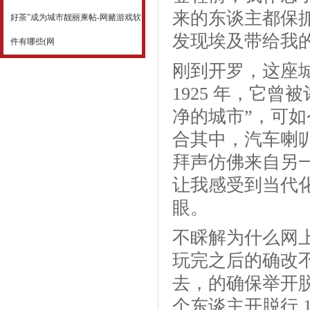
来的东谈主都保
好茶”成为城市靓丽柬帖-网赌游戏软
发现埃及带给我
件有哪些(网
刚到开罗，这座
1925 年，它曾
净的城市”，可
合其中，汽车喇
拜声仿佛来自另
让我感受到当代
眼。
不睬解为什么网
玩完之后的确改
去，的确保举开
个东谈主开脱行 10