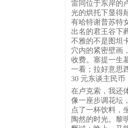
雷同位于东岸的
光的烘托下显得颠
有哈特谢普苏特女
出名的君王谷下葬
不雅的不是图坦
穴内的紧密壁画
收费。塞提一生墓
一看；拉好意思西
30 元东谈主民
在卢克索，我还体
像一座步调花坛
点了一杯饮料，
陶然的时光。黎