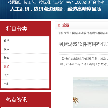
旅游
栏目分类
你的位置：
网赌游戏软件有哪些(网赌游
资讯
网赌游戏软件有哪些现时
娱乐
新闻
【冲破“坑东谈主”的刻板印象：埃
样，在小红书等平台上看到了多数对于
旅游
的攻略，落地埃及后，对每一个当面
汽车
的体验。 刚到开罗，这座城市就给了我
城市”...
电影
热点资讯