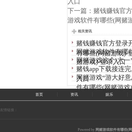
入口
下一篇：
赌钱赚钱官方
游戏软件有哪些(网赌游
相关资讯
赌钱赚钱官方登录
网赌游戏软件有哪
有哪些(网赌游戏)-
网赌游戏这个‘六一
赌游戏)-登录入口
赌钱app下载接连
网赌游戏“游大好意
入口
件有哪些(网赌游戏
首页
资讯
娱乐
友情链接：
Powered by
网赌游戏软件有哪些(网