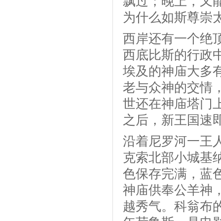
飘过；晚上，又
为什么如斯尊崇
西岸还有一个绝顶
西底比斯的行政
埃及的神庙大多
老与众神的交情
世还在神庙塔门
之后，新王国速
沿着尼罗河一王
克索北部小城基
色保存完满，蓝
神庙供奉公羊神
越秀气。科翁布