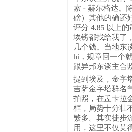
索 - 赫尔格达
磅）其他的确还好。
评分 4.85 以
埃镑都找给我了
几个钱。当地东谈
hi，规章回一个
跟异邦东谈主合
提到埃及，金字
吉萨金字塔群名
拍照，在孟卡拉金
框，局势十分壮
繁多。其实徒步
用，这里不仅莫