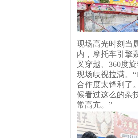
现场高光时刻当
内，摩托车引擎
叉穿越、360度
现场歧视拉满。
合作度太锋利了
候看过这么的杂
常高亢。”