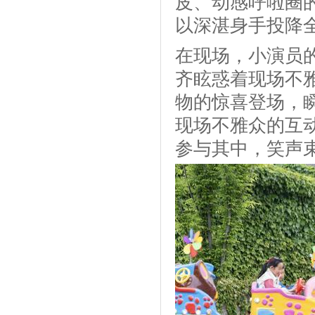
皮、动感呼啦圈
以深湛身手投降
在现场，小演员
齐眩惑着现场不
物的惊喜登场，
现场不雅众的互
参与其中，笑声