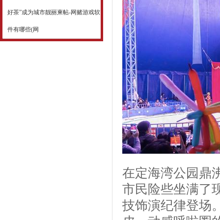
好茶”成为城市靓丽柬帖-网赌游戏软
件有哪些(网
在定海湾公园鼎
市民险些坐满了
技饰演纪律登场