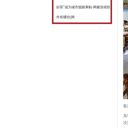
好茶”成为城市靓丽柬帖-网赌游戏软
件有哪些(网
客
东
次