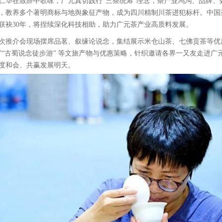
仁华在致辞中歌咏，广元真切践行“三茶统筹”理念，茶产业鸿沟、品牌
，教养多个著明商标与地舆象征产物，成为四川精制川茶进犯标杆。中国
联袂30年，将捏续深化科技相助，助力广元茶产业高质料发展。
次推介会现场摆席品茗、叙缘论说念，集结展示米仓山茶、七佛贡茶等优
”“古蜀说念徒步游” 等文旅产物与优惠策略，针织邀请各界一又友走进
度和会、共赢发展明天。