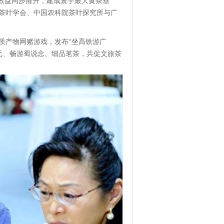
、效益同步擢升，建成寰宇最大黄茶基
茶叶学会、中国农科院茶叶探究所与广
质产物网赌游戏，发布“坐高铁游广
广元、畅游蜀说念、细品茗茶，共促文旅茶