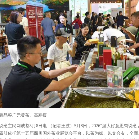
商品鉴广元黄茶。高寒摄
说念主民网成都5月8日电 （记者王波）5月8日，2026“游大好意思蜀说
四肢依托第十五届四川国外茶业展览会平台，以茶为媒、以文会友，全面