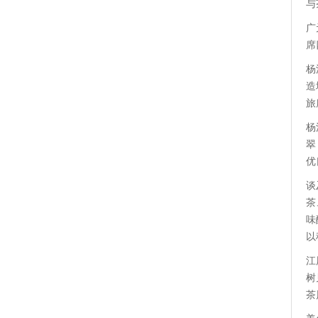
与
广
席
杨
造
旅
杨
翠
优
谈
茶
味
以
江
树
茶