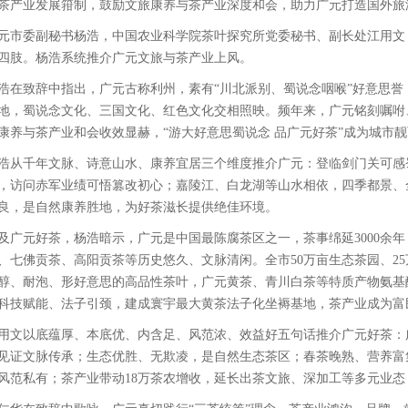
茶产业发展箝制，鼓励文旅康养与茶产业深度和会，助力广元打造国外旅
元市委副秘书杨浩，中国农业科学院茶叶探究所党委秘书、副长处江用文
四肢。杨浩系统推介广元文旅与茶产业上风。
浩在致辞中指出，广元古称利州，素有“川北派别、蜀说念咽喉”好意思
地，蜀说念文化、三国文化、红色文化交相照映。频年来，广元铭刻嘱咐
康养与茶产业和会收效显赫，“游大好意思蜀说念 品广元好茶”成为城市
浩从千年文脉、诗意山水、康养宜居三个维度推介广元：登临剑门关可感
，访问赤军业绩可悟篡改初心；嘉陵江、白龙湖等山水相依，四季都景、
良，是自然康养胜地，为好茶滋长提供绝佳环境。
及广元好茶，杨浩暗示，广元是中国最陈腐茶区之一，茶事绵延3000余
、七佛贡茶、高阳贡茶等历史悠久、文脉清闲。全市50万亩生态茶园、2
醇、耐泡、形好意思的高品性茶叶，广元黄茶、青川白茶等特质产物氨基酸
科技赋能、法子引颈，建成寰宇最大黄茶法子化坐褥基地，茶产业成为富
用文以底蕴厚、本底优、内含足、风范浓、效益好五句话推介广元好茶：
见证文脉传承；生态优胜、无欺凌，是自然生态茶区；春茶晚熟、营养富
风范私有；茶产业带动18万茶农增收，延长出茶文旅、深加工等多元业态，