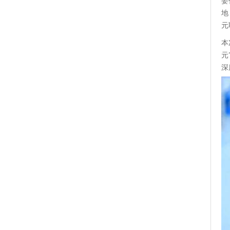
姜
地
元
本
元
深