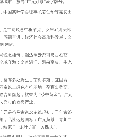
游城市、擦亮“广元好茶”金字牌号。
，中国茶叶学会理事长姜仁华等嘉宾出
誉，是古蜀说念中枢节点、女皇武则天缔
、感德奋进，经济社会高质料发展，文
靓丽柬帖。
蜀说念雄奇，溜达翠云廊可赏古柏苍
全域宜游；姿首温润、温泉富集、生态
年，留存多处野生古茶树群落，苴国贡
5万亩以上绿色有机基地，孕育出香高、
含量隆起，被誉为 “茶中黄金”。广元
民兴村的因循产业。
广元是茶马古说念东线起初，千年古茶
集，品性远超国标；广元黄茶、青川白
结束 “一派叶子富一方匹夫”。