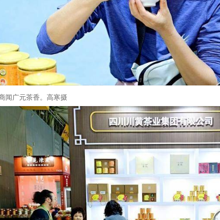
商闻广元茶香。高寒摄