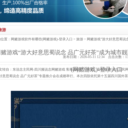
旅游
的位置：
网赌游戏软件有哪些(网赌游戏)-登录入口
>
旅游
> 网赌游戏“游大好意思蜀说
网赌游戏“游大好意思蜀说念 品广元好茶”成为城市
发布日期：2026-05-11 12:34 点击次数：1
(网赌游戏)-登录入口
文转自：东说念主民网-四川频说念网赌游戏 客商品鉴广元黄茶。高寒摄 东说念主民网成都
好意思蜀说念 品广元好茶”专题推介会在成都举行。本次四肢依托第十五届四川国外
广元深厚历史文脉、优质生态资源与茶产业发展箝制，鼓励文旅康养与茶产业深度和会
”金字牌号。 广元市委副秘书杨浩，中国农业科学院茶叶探究所党委秘书、副长处江
。杨浩...