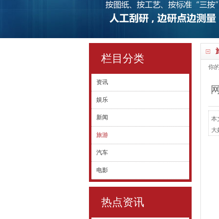
栏目分类
你
资讯
娱乐
新闻
本
大
旅游
示
汽车
茶
肢
电影
热点资讯