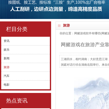
旅游
栏目分类
你的位置：
网赌游戏软件有哪些(网赌游
资讯
网赌游戏在旅游产业靠
娱乐
新闻
三湘四水，相约湖南；大好意思江湖，天
洞庭对话行径在湖南岳阳举行。来自
旅游
皆聚岳阳，共话文旅高质料发展。 
汽车
弥留议题。主题演讲身手，亚太旅游
戒？》《中国旅客...
电影
热点资讯