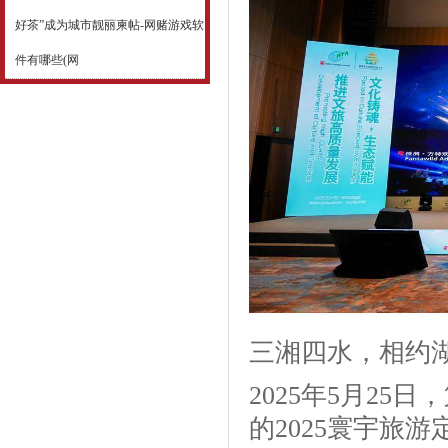
好茶”成为城市靓丽柬帖-网赌游戏软
件有哪些(网
三湘四水，相约
2025年5月2
的2025寰宇旅