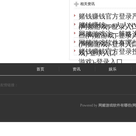
相关资讯
赌钱赚钱官方登录
赌钱赚钱app人人
(网赌游戏)-登录入
网赌游戏这一策略
些(网赌游戏)-登录
网赌游戏软件有哪
(网赌游戏)-登录入
赌钱赚钱官方登录
戏)-登录入口
游戏)-登录入口
首页
资讯
娱乐
友情链接：
Powered by
网赌游戏软件有哪些(网