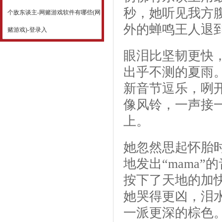
秒，她听见我方
个敌东谈主-网赌游戏软件有哪些(网
外的蝉鸣王人退
赌游戏)-登录入
眼泪比坚韧更快
出乎不测的夏雨
新音节逗乐，咧
像风铃，一声接
上。
她忽然思起怀胎
地发出“mama
按下了天地的加
她哭得更凶，泪
一派更深的棕色