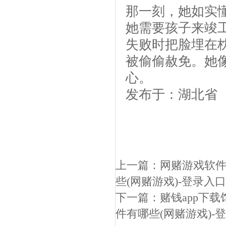
那一刻，她如实懂
她需要孩子来竣
失败时把脸埋在
被偷偷赦免。她
心。
发布于：湖北省
上一篇：
网赌游戏软件
些(网赌游戏)-登录入口
下一篇：
赌钱app下
件有哪些(网赌游戏)-