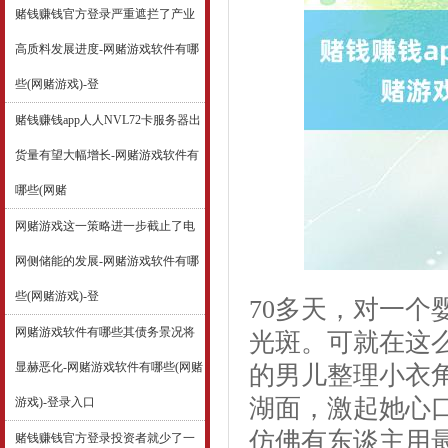
赌钱赚钱官方登录严重遮拦了产业
高质料发展进度-网赌游戏软件有哪
些(网赌游戏)-登
赌钱赚钱app人人NVL72卡服务器出
货量有望大幅增长-网赌游戏软件有
哪些(网赌
网赌游戏这一策略进一步截止了电
网侧储能的发展-网赌游戏软件有哪
些(网赌游戏)-登
70多天，对一
网赌游戏软件有哪些其债务景况将
光斑。可就在这
显赫恶化-网赌游戏软件有哪些(网赌
的男儿整理小衣
湖面，激起她心
游戏)-登录入口
仿佛有东谈主用
赌钱赚钱官方登录投资者就少了一