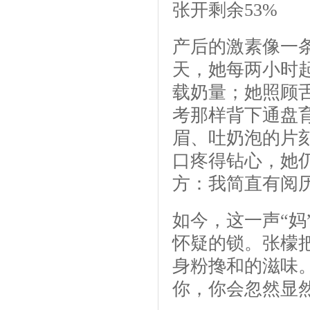
张开剩余53%
产后的激素像一
天，她每两小时
载奶量；她照顾
考那样背下通盘
眉、吐奶泡的片
口疼得钻心，她
方：我简直有阅
如今，这一声“
怀疑的锁。张檬
身粉搀和的滋味
你，你会忽然显然