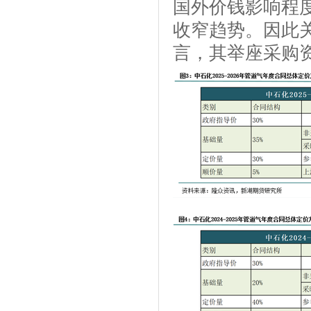
国外价钱影响程
收窄趋势。因此
言，其举座采购