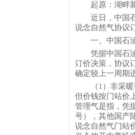
起原：湖畔
近日，中国石油、
说念自然气协议
一、中国石油
凭据中国石油最新
订价决策，协议订立
确定较上一周期进
（1）非采暖季
但价钱按门站价
管理气是指，凭
号），其他国产陆
说念自然气门站