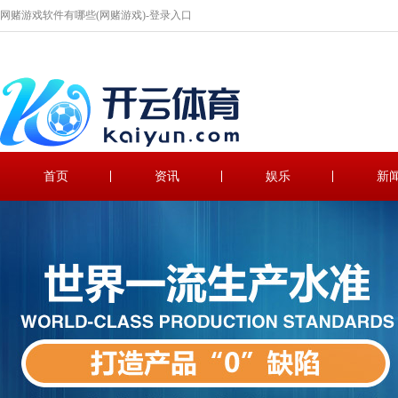
网赌游戏软件有哪些(网赌游戏)-登录入口
首页
资讯
娱乐
新