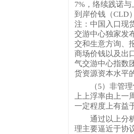
7%，络续践诺与
到岸价钱（CL
注：中国入口现货
交游中心独家发
交和生意方询、
商场价钱以及出
气交游中心指数
货资源资本水平
（5）非管理气
上上浮率由上一周
一定程度上有益
通过以上分析不
理主要逼近于协