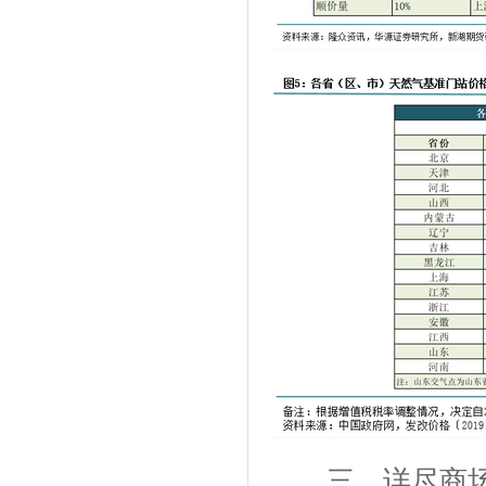
三、详尽商场