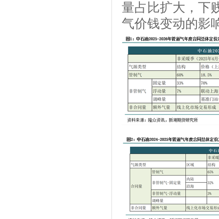
量占比扩大，下
气价钱变动的影