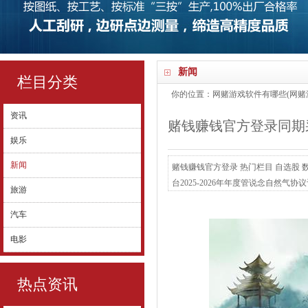
新闻
栏目分类
你的位置：
网赌游戏软件有哪些(网赌
资讯
赌钱赚钱官方登录同期采
娱乐
新闻
赌钱赚钱官方登录 热门栏目 自选股 
台2025-2026年年度管说念自然气
旅游
气协议订价决策，协议订立周期为2025
汽车
占比从上一周期的65%调降至60%，
电影
热点资讯