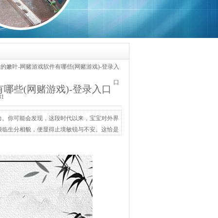
放的嫩叶-网赌游戏软件有哪些(网赌游戏)-登录入
口
哪些(网赌游戏)-登录入口
81
力。你可能会发现，这段时代以来，宝宝对外界
濒临生分相貌，便显得止境敏锐与不安。这恰是
配，运转酿成初步的社会通晓，能够差别练习与
其在寻找保护与慰藉时，更倾向于选拔熟悉的亲