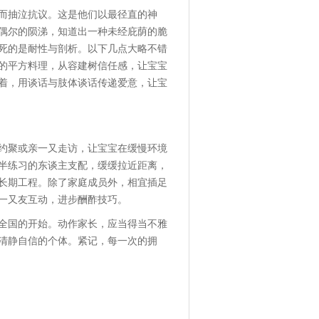
而抽泣抗议。这是他们以最径直的神
偶尔的陨涕，知道出一种未经庇荫的脆
死的是耐性与剖析。以下几点大略不错
的平方料理，从容建树信任感，让宝宝
着，用谈话与肢体谈话传递爱意，让宝
约聚或亲一又走访，让宝宝在缓慢环境
半练习的东谈主支配，缓缓拉近距离，
长期工程。除了家庭成员外，相宜插足
一又友互动，进步酬酢技巧。
全国的开始。动作家长，应当得当不雅
清静自信的个体。紧记，每一次的拥