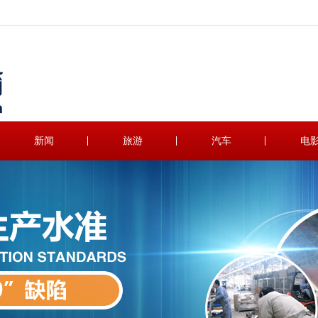
新闻
旅游
汽车
电