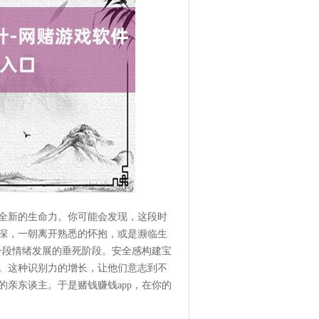
全新的生命力。你可能会发现，这段时
深，一朝离开熟悉的怀抱，或是濒临生
一段情绪发展的垂死阶段。安全感构建宝
。这种识别力的增长，让他们意志到不
亲东谈主。于是赌钱赚钱app，在你的