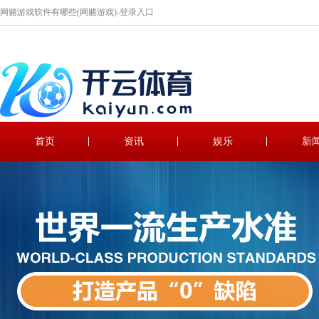
网赌游戏软件有哪些(网赌游戏)-登录入口
首页
资讯
娱乐
新