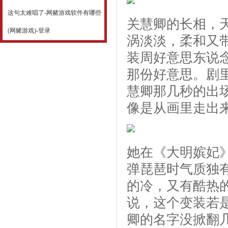
这句太难唱了-网赌游戏软件有哪些
关慧卿的长相，
(网赌游戏)-登录
涡淡淡，柔和又
装周好意思东说
那份好意思。剧
慧卿那几秒的出
像是从画里走出
她在《大明嫔妃
弹琵琶时气质独
的冷，又有酷热
说，这个变装若
卿的名字没掀翻