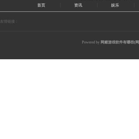
首页
资讯
娱乐
友情链接：
Powered by
网赌游戏软件有哪些(网