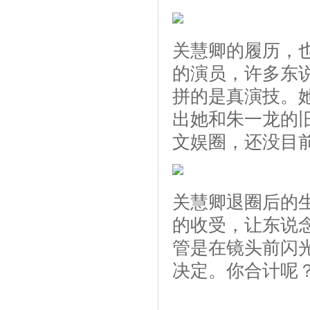
关慧卿的履历，
的演员，许多东
拼的是真演技。
出她和朱一龙的
文娱圈，还没目前
关慧卿退圈后的
的收受，让东说
管是在镜头前闪
决定。你合计呢