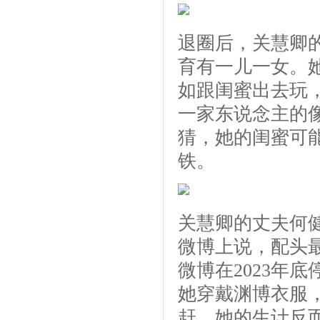
退圈后，关慧卿
育有一儿一女。
如跟闺蜜出去玩，
一家东说念主的
猜，她的闺蜜可
铁。
关慧卿的丈夫何健
微博上说，配头
微博在2023年
她穿戴渊博衣服
赶，她的生计反