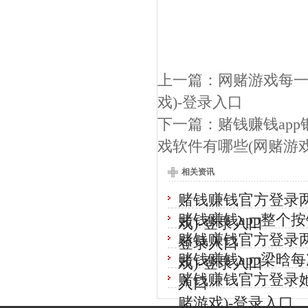
上一篇：
网赌游戏每一
戏)-登录入口
下一篇：
赌钱赚钱app
戏软件有哪些(网赌游戏
相关资讯
赌钱赚钱官方登录
赌钱赚钱app整个
戏)-登录入口
赌钱赚钱官方登录
登录入口
赌钱赚钱app梁晗
戏)-登录入口
赌钱赚钱官方登录
入口
赌游戏)-登录入口