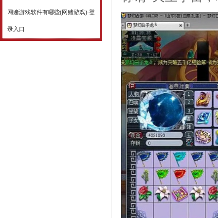
网赌游戏软件有哪些(网赌游戏)-登
录入口