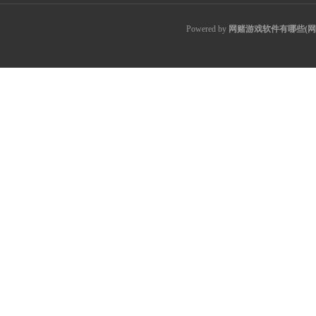
Powered by
网赌游戏软件有哪些(网