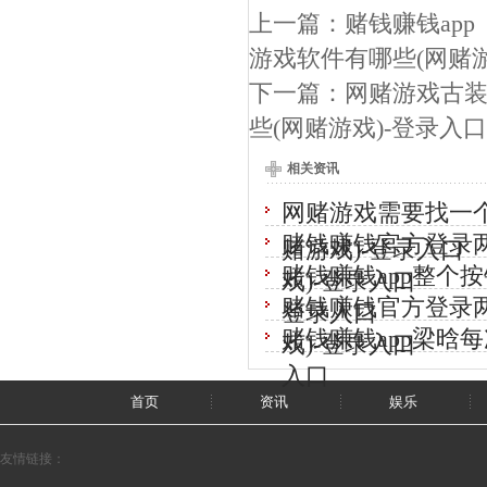
上一篇：
赌钱赚钱ap
游戏软件有哪些(网赌游
下一篇：
网赌游戏古装
些(网赌游戏)-登录入口
相关资讯
网赌游戏需要找一
赌钱赚钱官方登录
赌游戏)-登录入口
赌钱赚钱app整个
戏)-登录入口
赌钱赚钱官方登录
登录入口
赌钱赚钱app梁晗
戏)-登录入口
入口
首页
资讯
娱乐
友情链接：