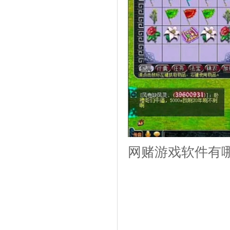
网赌游戏软件有