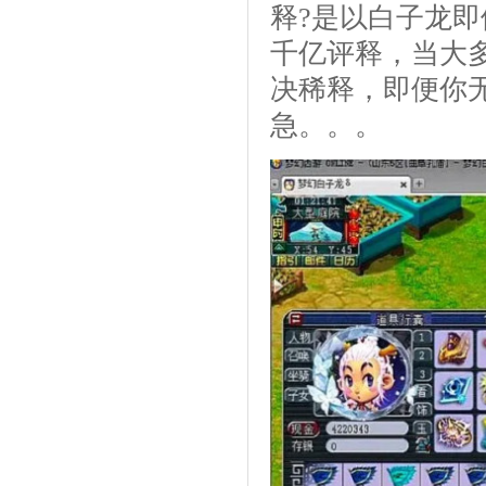
释?是以白子龙
千亿评释，当大
决稀释，即便你
急。。。