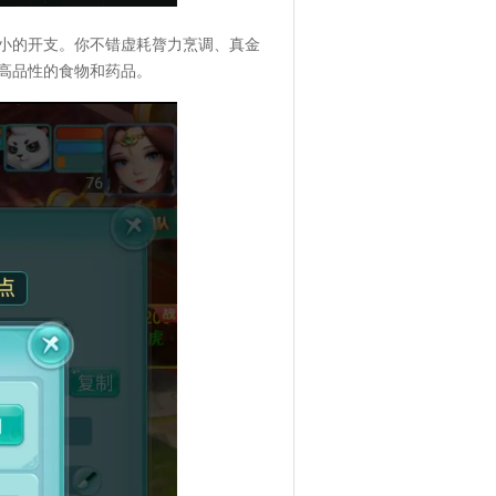
小的开支。你不错虚耗膂力烹调、真金
高品性的食物和药品。