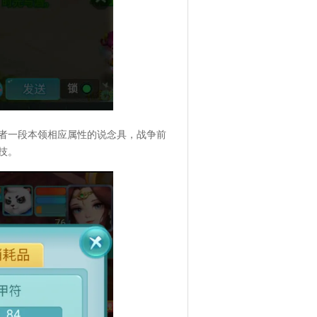
者一段本领相应属性的说念具，战争前
技。