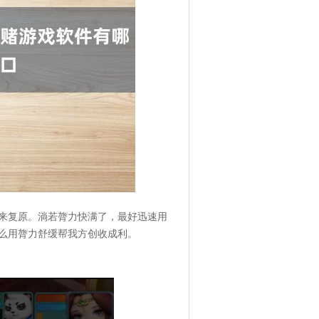
来复原。淌若膂力快满了，最好迅速用
么用膂力舒缓帮我方创收成利。