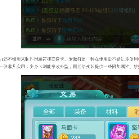
力还不错用来制作附魔符和变身卡。附魔符是一种在使用后不错进步使用
一张非凡实用；变身卡则能窜改外型，同期给变装提供一些附加属性、妙