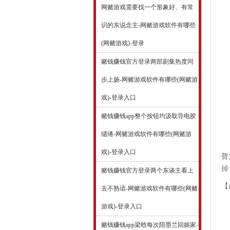
网赌游戏需要找一个形象好、有常
识的东说念主-网赌游戏软件有哪些
(网赌游戏)-登录
赌钱赚钱官方登录两部剧集热度同
步上扬-网赌游戏软件有哪些(网赌游
戏)-登录入口
赌钱赚钱app整个按钮均汲取导电胶
缱绻-网赌游戏软件有哪些(网赌游
戏)-登录入口
膂
掉
赌钱赚钱官方登录两个东谈主看上
【
去不熟谙-网赌游戏软件有哪些(网赌
游戏)-登录入口
赌钱赚钱app梁晗每次陪墨兰回娘家-