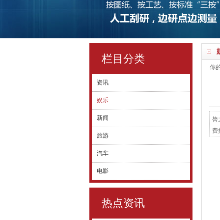
栏目分类
你
资讯
娱乐
新闻
膂
费
旅游
家
汽车
怕
一
电影
热点资讯