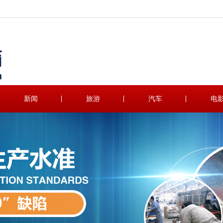
新闻
旅游
汽车
电