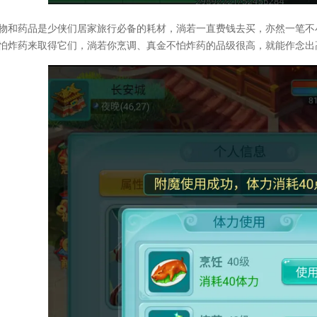
物和药品是少侠们居家旅行必备的耗材，淌若一直费钱去买，亦然一笔不
怕炸药来取得它们，淌若你烹调、真金不怕炸药的品级很高，就能作念出