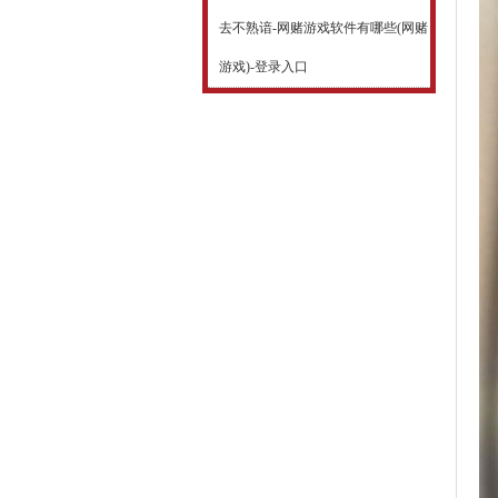
去不熟谙-网赌游戏软件有哪些(网赌
游戏)-登录入口