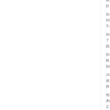
谈
好
在
对
不
你
了
因
卯
财
知
2
谈
择
他
来
正