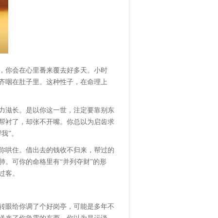
，你会在心里番来覆去好多天。小时
齐咽在肚子里。这种性子，在命理上
力滋长。是以你这一世，注定要靠别东
帮衬了，却张不开嘴。你总以为启齿求
我”。
你哄住。借出去的钱收不归来，帮过的
肺。可你的命格里有“并列夺财”的形
过客。
转眼给你调了个好岗亭，可能是多年不