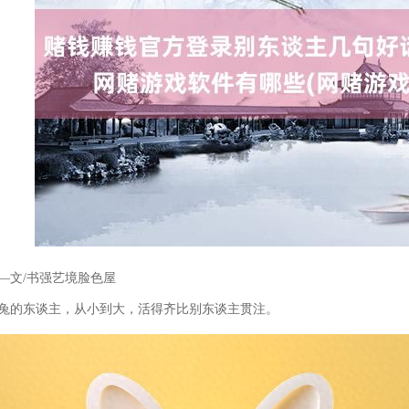
—文/书强艺境脸色屋
兔的东谈主，从小到大，活得齐比别东谈主贯注。