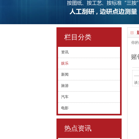
栏目分类
你的
资讯
赌
娱乐
新闻
—
谈
旅游
在
汽车
便
帮
电影
热点资讯