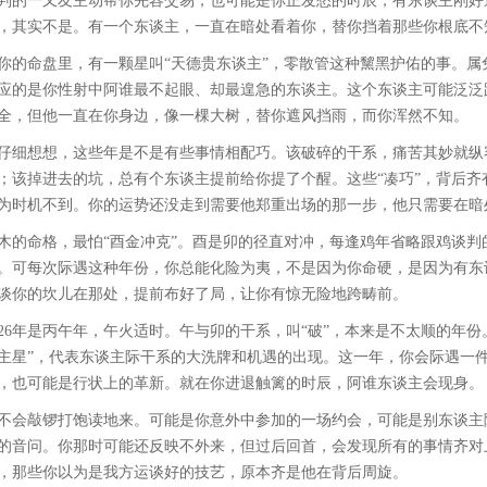
判的一又友主动帮你先容交易，也可能是你正发愁的时辰，有东谈主刚好
，其实不是。有一个东谈主，一直在暗处看着你，替你挡着那些你根底不
你的命盘里，有一颗星叫“天德贵东谈主”，零散管这种黧黑护佑的事。
应的是你性射中阿谁最不起眼、却最遑急的东谈主。这个东谈主可能泛泛
全，但他一直在你身边，像一棵大树，替你遮风挡雨，而你浑然不知。
仔细想想，这些年是不是有些事情相配巧。该破碎的干系，痛苦其妙就纵
；该掉进去的坑，总有个东谈主提前给你提了个醒。这些“凑巧”，背后
为时机不到。你的运势还没走到需要他郑重出场的那一步，他只需要在暗
木的命格，最怕“酉金冲克”。酉是卯的径直对冲，每逢鸡年省略跟鸡谈
。可每次际遇这种年份，你总能化险为夷，不是因为你命硬，是因为有东
谈你的坎儿在那处，提前布好了局，让你有惊无险地跨畴前。
026年是丙午年，午火适时。午与卯的干系，叫“破”，本来是不太顺的年份
主星”，代表东谈主际干系的大洗牌和机遇的出现。这一年，你会际遇一
，也可能是行状上的革新。就在你进退触篱的时辰，阿谁东谈主会现身。
不会敲锣打饱读地来。可能是你意外中参加的一场约会，可能是别东谈主
的音问。你那时可能还反映不外来，但过后回首，会发现所有的事情齐对
，那些你以为是我方运谈好的技艺，原本齐是他在背后周旋。