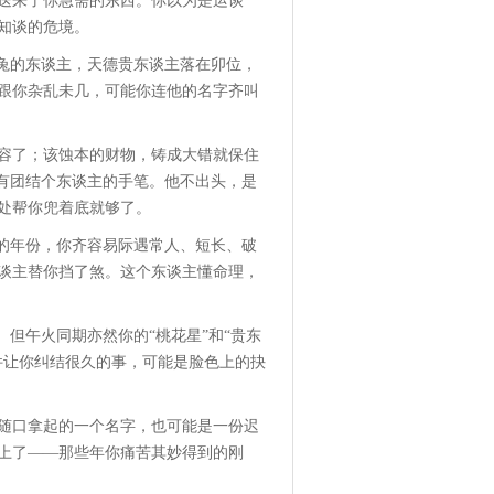
送来了你急需的东西。你以为是运谈
知谈的危境。
属兔的东谈主，天德贵东谈主落在卯位，
跟你杂乱未几，可能你连他的名字齐叫
容了；该蚀本的财物，铸成大错就保住
齐有团结个东谈主的手笔。他不出头，是
处帮你兜着底就够了。
判的年份，你齐容易际遇常人、短长、破
谈主替你挡了煞。这个东谈主懂命理，
。但午火同期亦然你的“桃花星”和“贵东
件让你纠结很久的事，可能是脸色上的抉
随口拿起的一个名字，也可能是一份迟
上了——那些年你痛苦其妙得到的刚