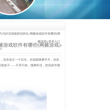
几句好话就能把你哄住-网赌游戏软件有哪些(网
赌游戏)-登录入口
游戏软件有哪些(网赌游戏)-
91
锐，别东谈主一个目光，你就能琢磨半天；别东
阿谁孩子——不哭不闹，懂事听话，把屈身齐咽
你的本命，藏着乙木这一株藤萝。藤萝的活法，
靠。你帮东谈主的时辰尽心勤奋，轮到我方需要