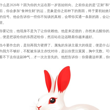
什么是2026年？因为你的大运在那一岁首始转向。之前你走的是“正财”和“
后，你会参加“食神生财”的运，意象是你之前种下的善因，终于要初始
的信号。他会告诉你一些你不知谈的真相，会帮你买通一条新的路，会让
里。
你要记住，他现身不是为了让你依赖他。他是来还债的，亦然来点醒你的
，便是把该给你的东西还给你，然后站在边远眺着你越来越好。
当今要作念的，是别再我方硬撑了。属兔的东谈主最大的很是，便是什么
为我方不够好，不配被东谈主赤忱对待，是以你贯注翼翼，胸中无数。可
看不下去你这副神气，才一次次首先的。他想告诉你：你毋庸这样累，你