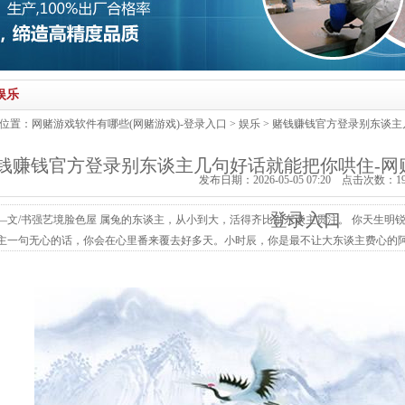
娱乐
位置：
网赌游戏软件有哪些(网赌游戏)-登录入口
>
娱乐
> 赌钱赚钱官方登录别东谈主
钱赚钱官方登录别东谈主几句好话就能把你哄住-网赌
发布日期：2026-05-05 07:20 点击次数：1
登录入口
—文/书强艺境脸色屋 属兔的东谈主，从小到大，活得齐比别东谈主贯注。 你天生明
主一句无心的话，你会在心里番来覆去好多天。小时辰，你是最不让大东谈主费心的
肚子里。这种性子，在命理上叫“卯木逢春”，看着优柔，骨子里却韧得很。 卯木是
是缠绕、趋附、借力滋长。是以你这一世，注定要靠别东谈主，也注定会被别东谈主
衬了，却张不开嘴。...