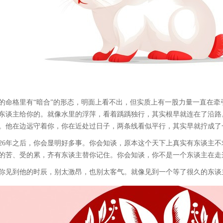
的命格里有“暗合”的形态，明面上看不出，但实质上有一股力量一直在
东谈主给你的。就像水里的浮萍，看着踽踽独行，其实根早就连在了沿路
。他在边远守着你，你在近处过日子，两条线看似平行，其实早就拧成了
026年之后，你会显明好多事。你会知谈，原本这个天下上真实有东谈主
的苦、受的累，齐有东谈主替你记住。你会知谈，你不是一个东谈主在走
你见到他的时辰，别太激昂，也别太客气。就像见到一个等了很久的东谈主