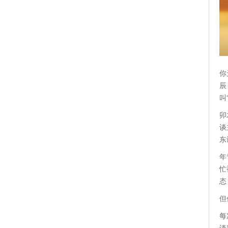
你
辰
叫
卯
谈
东
年
忙
态
但
每