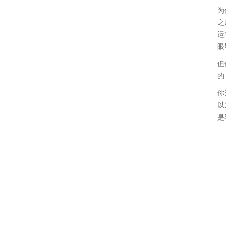
为
之
运
眼
但
的
你
以
是