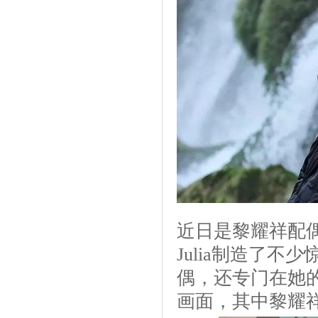
近日是黎耀祥配偶
Julia制造了
偶，还专门在她
画面，其中黎耀