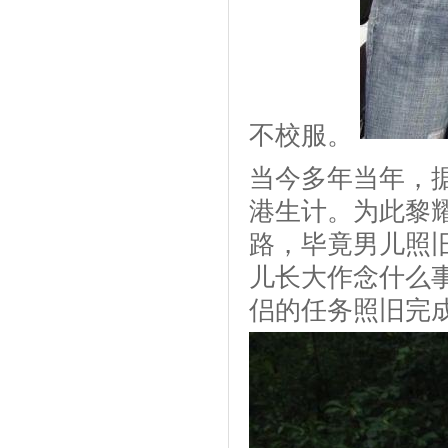
不校服。
当今多年当年，
港生计。为此黎
路，毕竟男儿照
儿长大作念什么
侣的任务照旧完