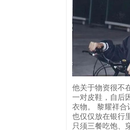
他关于物资很不
一对皮鞋，自后
衣物。 黎耀祥
也仅仅放在银行
只须三餐吃饱、