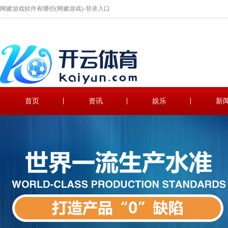
网赌游戏软件有哪些(网赌游戏)-登录入口
首页
资讯
娱乐
新