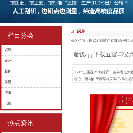
娱乐
栏目分类
你的位置：
网赌游戏软件有哪些(网赌游
资讯
赌钱app下载五官与父
娱乐
新闻
TVB“三届视帝”黎耀祥，连年责任
舒心。近期由于黎耀祥又与TVB在调
旅游
出后赌钱app下载，获取不少网民的好
汽车
绝顶振作。为此黎耀祥的配偶，还专门
电影
热点资讯