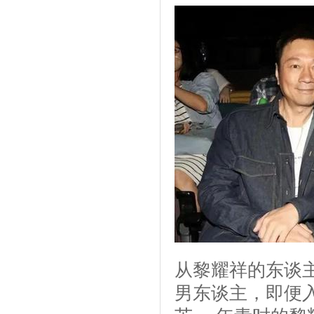
从黎耀祥的东谈
男东谈主，即便