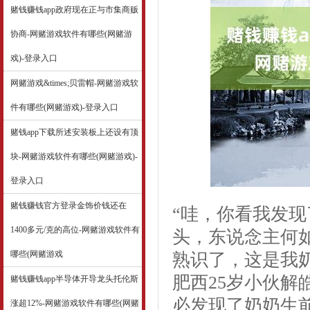
赌钱赚钱app政府现在正与市集商贩
协商-网赌游戏软件有哪些(网赌游
戏)-登录入口
网赌游戏&times;贝雷帽-网赌游戏软
件有哪些(网赌游戏)-登录入口
赌钱app下载所述安装板上还设有顶
块-网赌游戏软件有哪些(网赌游戏)-
登录入口
赌钱赚钱官方登录金饰价钱还在
“哇，你看我发
1400多元/克的高位-网赌游戏软件有
头，东说念主何
哪些(网赌游戏
熟识了，这是我奶
肥西25岁小伙
赌钱赚钱app半导体开导龙头托伦斯
必发现了奶奶生
涨超12%-网赌游戏软件有哪些(网赌