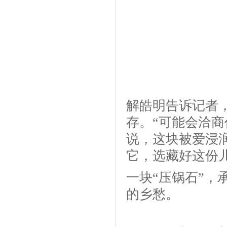
解皓明告诉记者
存。“可能会洽
说，这块被爱浸
它，选藏好这份
一块“压锅石”
的乡愁。