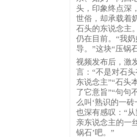
头，印象终点深
世俗，却承载着
石头的东说念主
仍在目前。“我
导。”这块“压锅
视频发布后，激
言：“不是对石
东说念主”“石
了它意旨”“句句
么叫‘熟识的一砖
也深有感叹：“
亲东说念主的一
锅石’吧。”