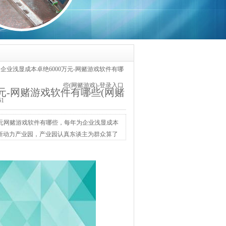
企业浅显成本卓绝6000万元-网赌游戏软件有哪
些(网赌游戏)-登录入口
元-网赌游戏软件有哪些(网赌
61
15元网赌游戏软件有哪些，每年为企业浅显成本
电投新动力产业园，产业园认真东谈主为群众算了
。从昔时焦裕禄文书指导群众种下泡桐处分风沙，
粮”到“向天外要动力”的转型——田间...