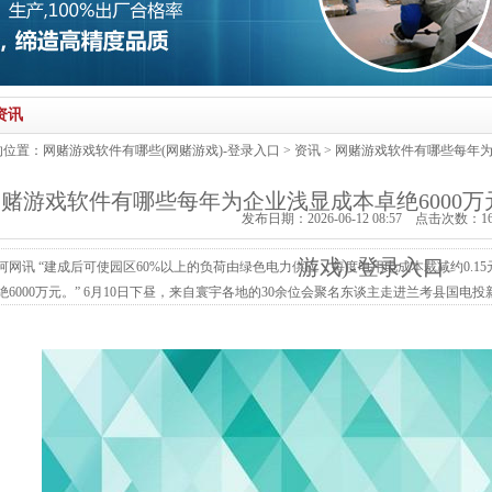
资讯
的位置：
网赌游戏软件有哪些(网赌游戏)-登录入口
>
资讯
> 网赌游戏软件有哪些每年为
赌游戏软件有哪些每年为企业浅显成本卓绝6000万
发布日期：2026-06-12 08:57 点击次数：1
游戏)-登录入口
河网讯 “建成后可使园区60%以上的负荷由绿色电力供应，每度电用电成本裁减约0.
绝6000万元。” 6月10日下昼，来自寰宇各地的30余位会聚名东谈主走进兰考县国
么一笔“经济账”与“生态账”。 这笔账的背后，是兰考正在发生的一场真切动力变革
如今建筑寰宇首个农村动力改进试点县，兰考用60余年的技巧，完成了一场从“向地皮要食