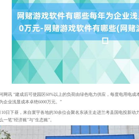
河网讯 “建成后可使园区60%以上的负荷由绿色电力供应，每度电用电成本
为企业浅显成本卓绝6000万元。”
月10日下昼，来自寰宇各地的30余位会聚名东谈主走进兰考县国电投新
么一笔“经济账”与“生态账”。