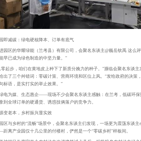
园即减碳：绿电硬核降本、订单有底气
进园区的华耀绿能（兰考县）有限公司，会聚名东谈主@巍岳钦禹 这么评
能早已成为绿色制造的中坚力量。”
从零起步，咱们在黄地皮上种下了新质分娩力的种子。”濒临会聚名东谈
给出了三个舛错词：零碳计策、营商环境和区位上风。“发给政府的决策
句标语，是实打实的举止效果。”
绿电为媒、生态惠企——现场不少会聚名东谈主感触：在兰考，低碳环保
拿到全球订单的硬通货、诱惑技俩落户的竞争力。
源变老本，乡村振兴显实效
园区与乡村的“流畅”场景中，会聚名东谈主们发现，一场更为震荡东谈
—距离产业园仅十几公里的付楼村，俨然是一个“零碳乡村”样板间。