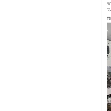
寰
间
而