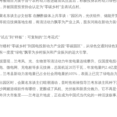
考被细目为寰宇首个农村动力改进建筑试点县后，积极投身农村动力绿色
，并被国度投资协会认定为“零碳乡村”圭表试点村。
聚名东谈主@文创客 在酬酢媒体上共享谈：“园区内，光伏组件、储能开
等前沿技俩落地生根，将清洁动力飘零为产业上风，股东河南在新动力装
“试点”到“样板”：可复制的“兰考花式”
付楼村“零碳乡村”到国电投新动力产业园“零碳园区”，从绿色交通到绿
东一度度“绿电”飘零为乡村振兴和产业振兴的远大引擎。
据显现，兰考风、光、生物资等清洁动力年发电量连续攀升。仅国度电投
电、微电网、充电桩等多元技俩，总装机近20万千瓦，年发电量约2.4亿
，兰考县新动力发电量已占全社会用电量的105%，表面上已完了绿电自
出园区时，会聚名东谈主们暗潮涌动，昔时焦裕禄指导兰考东谈主民种下
沙网赌游戏软件有哪些，更酿成了风机、光伏板和新质分娩力。它不再是
外洋大市集里——兰考这片地皮，正在成为中国式当代化的一种活泼叙事。