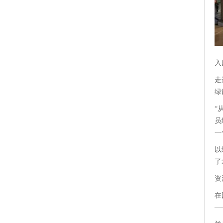
入
走
绿
“
员
一
以
了
资
在
—