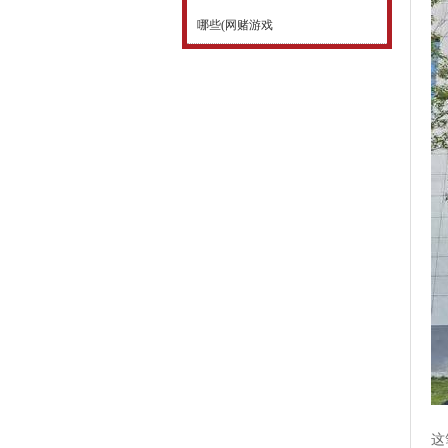
哪些(网赌游戏
这