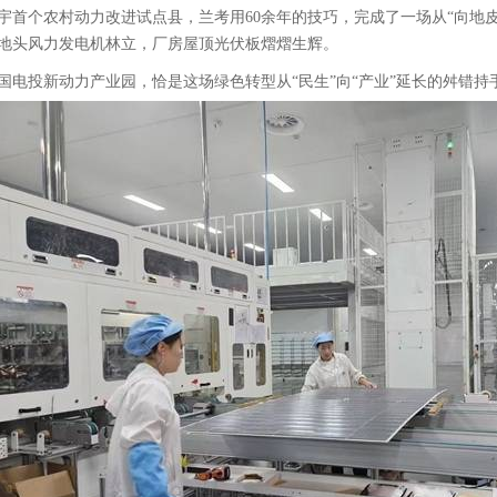
宇首个农村动力改进试点县，兰考用60余年的技巧，完成了一场从“向地皮
地头风力发电机林立，厂房屋顶光伏板熠熠生辉。
国电投新动力产业园，恰是这场绿色转型从“民生”向“产业”延长的舛错持