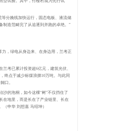
转型试验。其中，付楼村成为先行试
荒等分娩线加快运行，固态电板、液流储
备制造范畴完了从追逐到并跑的卓绝。”
色算力，绿电从身边来、在身边用，兰考正
在兰考已累计投资超6亿元，建筑光伏、
度，终点于减少标煤浪掷10万吨。与此同
力餬口。
治沙的泡桐，如今这棵“树”不仅挡住了
长在地里，而是长在了产业链里、长在
（申华 刘想嘉 马绍坤）