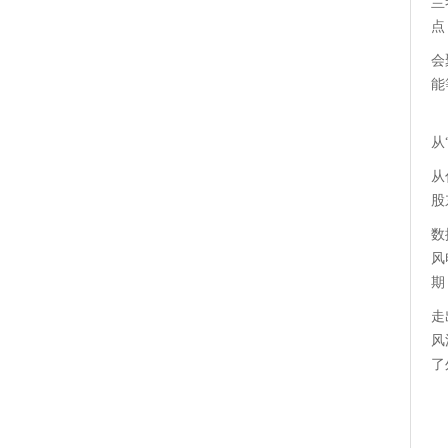
兰
点
会
能
从
从
股
数
风
期
走
风
了