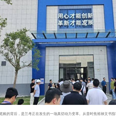
笔账的背后，是兰考正在发生的一场真切动力变革。从昔时焦裕禄文书指