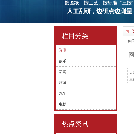
栏目分类
你
资讯
网
娱乐
新闻
大
卓
旅游
这
汽车
到
电影
热点资讯