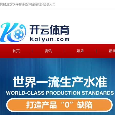
网赌游戏软件有哪些(网赌游戏)-登录入口
首页
资讯
娱乐
新