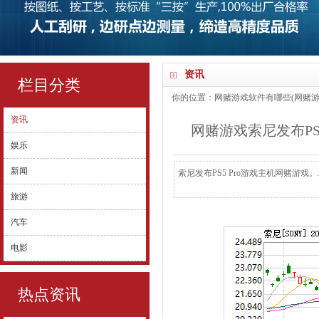
资讯
栏目分类
你的位置：
网赌游戏软件有哪些(网赌游
资讯
网赌游戏索尼发布PS
娱乐
新闻
索尼发布PS5 Pro游戏主机网赌游戏。..
旅游
汽车
电影
热点资讯