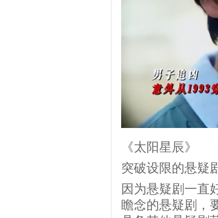
《太阳星辰》
突破设限的悬疑
因为悬疑剧一直
瞻念的悬疑剧，