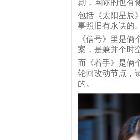
剧，国际的也有
包括《太阳星辰
事照旧有永诀的
《信号》里是俩
案，是兼并个时
而《着手》是俩
轮回改动节点，
的。