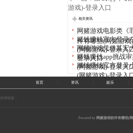
游戏)-登录入口
相关资讯
网赌游戏电影类《
赌钱赚钱官方登录在
件有哪些(网赌游戏
网赌游戏凭借其宏大
(网赌游戏)-登录入
赌钱赚钱app挑战
登录入口
赌钱赚钱官方登录
(网赌游戏)-登录入
(网赌游戏)-登录入
首页
资讯
娱乐
友情链接：
Powered by
网赌游戏软件有哪些(网