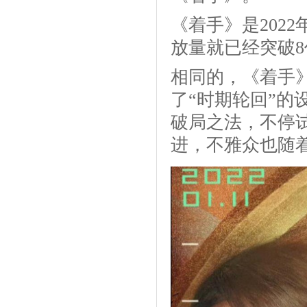
《着手》是202
放量就已经突破
相同的，《着手
了“时期轮回”
破局之法，不停
进，不雅众也随