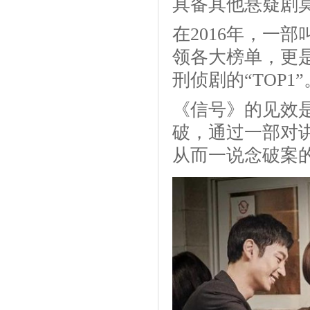
具备其他悬疑剧
在2016年，一
领各大榜单，更是
刑侦剧的“TOP1”
《信号》的见效
破，通过一部对
从而一说念破案