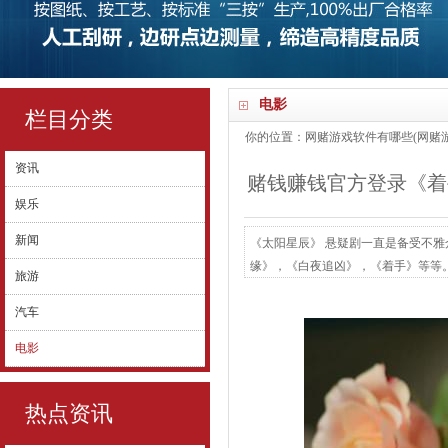
电影
栏目分类
你的位置：
网赌游戏软件有哪些(网赌游
资讯
赌钱赚钱官方登录《着
娱乐
新闻
《太阳星辰》 悬疑剧一直是备受不
缘》，《白夜追凶》，《着手》等等
旅游
后，就以为此剧很新颖，看完一些片断
汽车
竞争热烈，市集上从不清寒好意思瞻念
年，一部叫《信号》...
电影
热点资讯