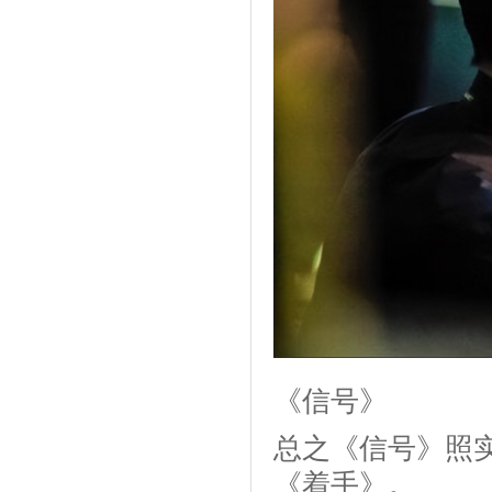
《信号》
总之《信号》照
《着手》。