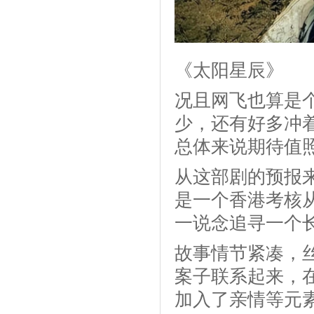
《太阳星辰》
况且网飞也算是
少，还有好多冲
总体来说期待值
从这部剧的预报
是一个香港考核
一说念追寻一个
故事情节紧凑，
案子联系起来，
加入了亲情等元