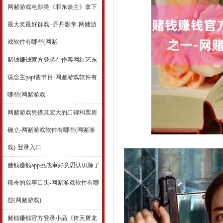
网赌游戏电影类《罪东谈主》拿下
最大奖最好群戏+乔丹影帝-网赌游
戏软件有哪些(网赌
赌钱赚钱官方登录在作客网红艺东
说念主papi酱节目-网赌游戏软件有
哪些(网赌游戏
网赌游戏凭借其宏大的口碑和票房
确立-网赌游戏软件有哪些(网赌游
戏)-登录入口
赌钱赚钱app挑战审好意思认识除了
稀奇的叙事口头-网赌游戏软件有哪
些(网赌游戏)
赌钱赚钱官方登录小品《倚天屠龙