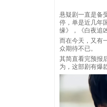
悬疑剧一直是备
停，单是近几年
缘》，《白夜追
而在今天，又有
众期待不已。
其简直看完预报
为，这部剧有爆