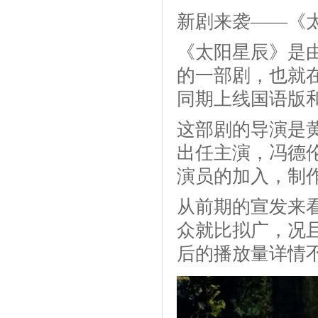
新剧来袭——《
《太阳星辰》是
的一部剧，也就在本
同期上线国语版
这部剧的导演是
出任主演，冯德
演员的加入，制
从前期的宣发来
众就比拟广，况
后的播放量详情