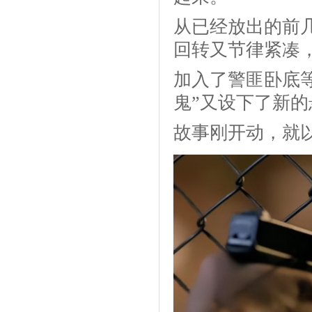
从已经放出的前
回转又节律紧凑
加入了警匪卧底
鬼”又设下了新
故事刚开动，就