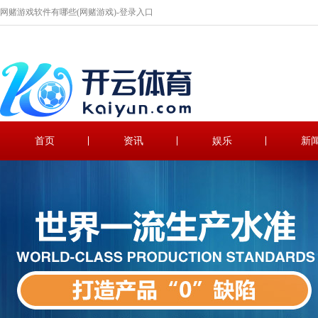
网赌游戏软件有哪些(网赌游戏)-登录入口
首页
资讯
娱乐
新