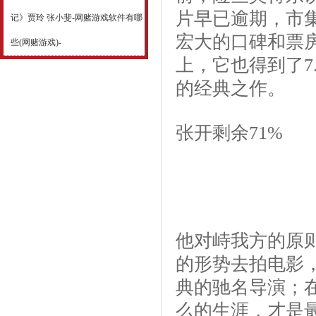
片早已逾期，市
记》贾玲 张小斐-网赌游戏软件有哪
宏大的口碑和票
些(网赌游戏)-
上，它也得到了7
的经典之作。
张开剩余71%
他对峙我方的原
的形势去拍电影
典的驰名导演；
么的生涯，才是