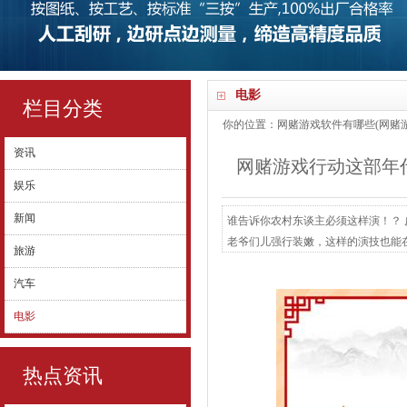
电影
栏目分类
你的位置：
网赌游戏软件有哪些(网赌游
资讯
网赌游戏行动这部年代
娱乐
新闻
谁告诉你农村东谈主必须这样演！？ 
老爷们儿强行装嫩，这样的演技也能
旅游
了的《北上》到底何如样？ 00:02/
汽车
为不雅众展现出了阿谁年代破落户该有
电影
热点资讯