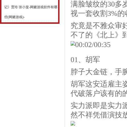
满脸皱纹的30
记》贾玲 张小斐-网赌游戏软件有哪
视一套收割3%的
些(网赌游戏)-
究竟是不雅众审
不了的《北上》
00:02/00:35
01、胡军
脖子大金链，手
胡军这安适雇主
代破落户该有的
实力派即是实力
然不祥凭借演技