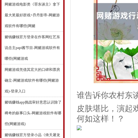
网赌游戏电影类《罪东谈主》拿下
最大奖最好群戏+乔丹影帝-网赌游
戏软件有哪些(网赌
赌钱赚钱官方登录在作客网红艺东
说念主papi酱节目-网赌游戏软件有
哪些(网赌游戏
网赌游戏凭借其宏大的口碑和票房
确立-网赌游戏软件有哪些(网赌游
戏)-登录入口
谁告诉你农村东
赌钱赚钱app挑战审好意思认识除了
皮肤堪比，演起
稀奇的叙事口头-网赌游戏软件有哪
何如这样！？
些(网赌游戏)
赌钱赚钱官方登录小品《倚天屠龙