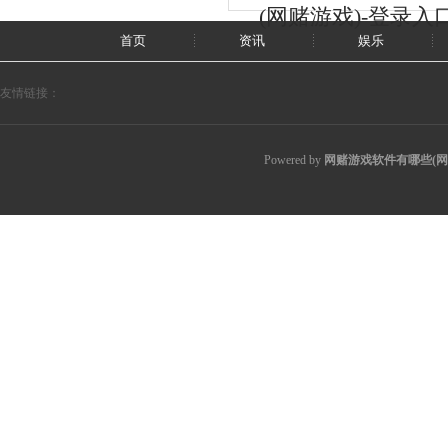
(网赌游戏)-登录入
首页
资讯
娱乐
友情链接：
Powered by
网赌游戏软件有哪些(网