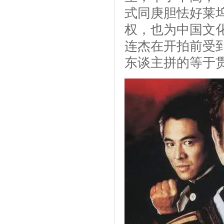
式同庚胆怯好莱
权，也为中国文
连杰在开拍前受
东谈主拼的等于