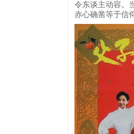
令东谈主动容。
赤心确凿等于信