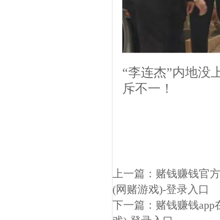
“李连杰”内地没
斥不一！
上一篇：
赌钱赚钱官方
(网赌游戏)-登录入口
下一篇：
赌钱赚钱ap