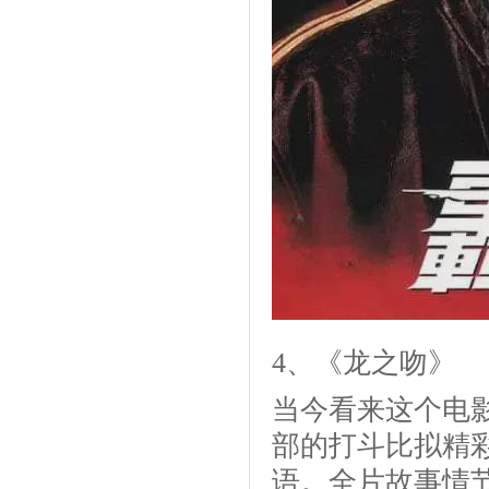
4、《龙之吻》
当今看来这个电
部的打斗比拟精
语。全片故事情