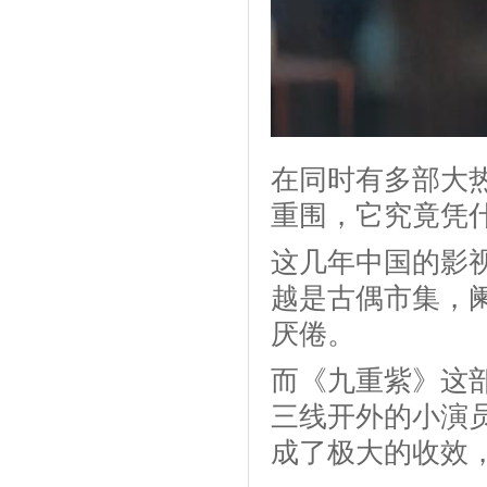
在同时有多部大
重围，它究竟凭
这几年中国的影
越是古偶市集，
厌倦。
而《九重紫》这
三线开外的小演
成了极大的收效