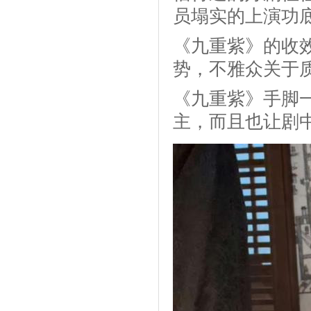
员塌实的上演功
《九重紫》的收
势，不雅众关于
《九重紫》手脚
主，而且也让剧