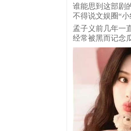
谁能思到这部剧
不得说文娱圈“小
孟子义前几年一
经常被黑而记念