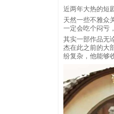
近两年大热的短
天然一些不雅众
一定会吃个闷亏
其实一部作品无
杰在此之前的大
纷复杂，他能够