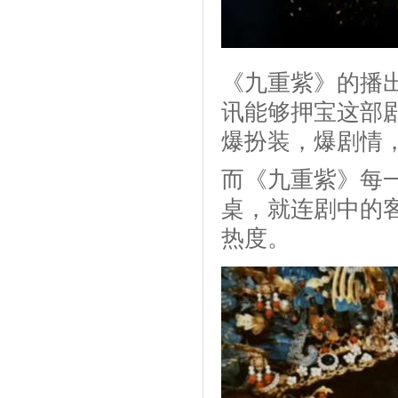
《九重紫》的播
讯能够押宝这部
爆扮装，爆剧情
而《九重紫》每
桌，就连剧中的
热度。