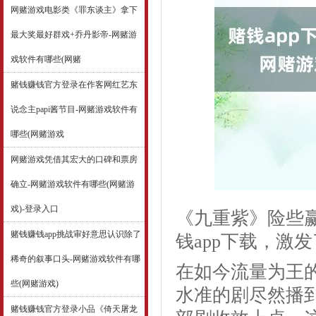
网赌游戏电影类《罪东谈主》拿下
最大奖最好群戏+乔丹影帝-网赌游
戏软件有哪些(网赌
赌钱赚钱官方登录在作客网红艺东
说念主papi酱节目-网赌游戏软件有
哪些(网赌游戏
网赌游戏凭借其宏大的口碑和票房
确立-网赌游戏软件有哪些(网赌游
戏)-登录入口
《九重紫》险些
赌钱赚钱app挑战审好意思认识除了
钱app下载，激
稀奇的叙事口头-网赌游戏软件有哪
在如今流量为王
些(网赌游戏)
水准的剧尽然播
赌钱赚钱官方登录小品《倚天屠龙