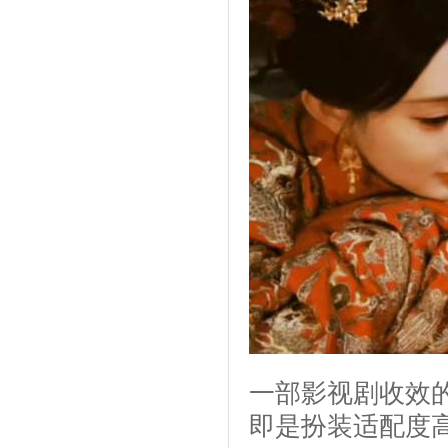
一部影视剧收效
即是扮装适配度