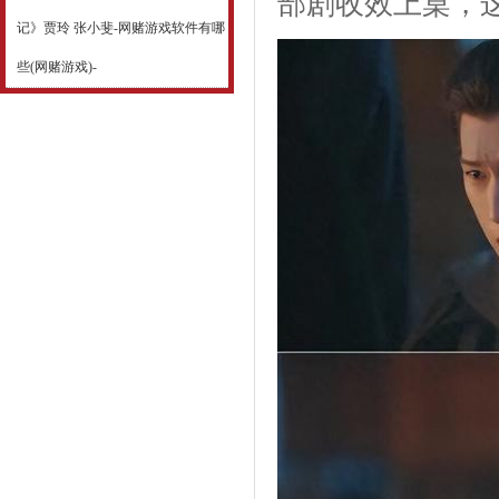
部剧收效上桌，
记》贾玲 张小斐-网赌游戏软件有哪
些(网赌游戏)-