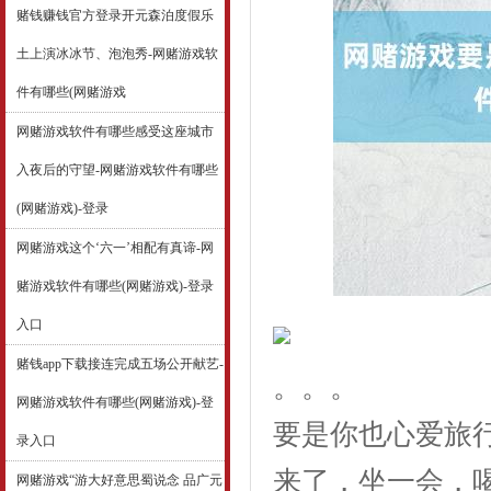
赌钱赚钱官方登录开元森泊度假乐
土上演冰冰节、泡泡秀-网赌游戏软
件有哪些(网赌游戏
网赌游戏软件有哪些感受这座城市
入夜后的守望-网赌游戏软件有哪些
(网赌游戏)-登录
网赌游戏这个‘六一’相配有真谛-网
赌游戏软件有哪些(网赌游戏)-登录
入口
赌钱app下载接连完成五场公开献艺-
。。。
网赌游戏软件有哪些(网赌游戏)-登
要是你也心爱旅
录入口
来了，坐一会，
网赌游戏“游大好意思蜀说念 品广元