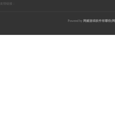
友情链接：
Powered by
网赌游戏软件有哪些(网