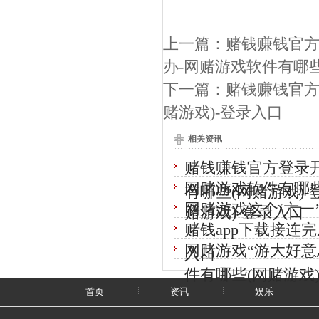
上一篇：
赌钱赚钱官
办-网赌游戏软件有哪些
下一篇：
赌钱赚钱官方登
赌游戏)-登录入口
相关资讯
赌钱赚钱官方登录
网赌游戏软件有哪
有哪些(网赌游戏)-
网赌游戏这个‘六一
赌游戏)-登录入口
赌钱app下载接连
网赌游戏“游大好意
入口
件有哪些(网赌游戏
首页
资讯
娱乐