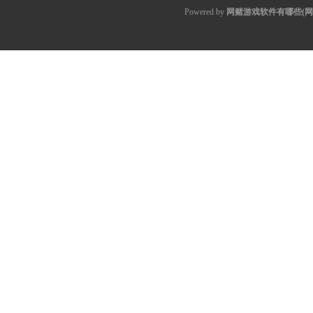
Powered by
网赌游戏软件有哪些(网