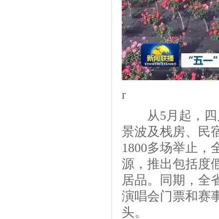
r
从5月起，四川
景波及栈房、民
1800多场举止
源，推出包括度
居品。同期，全
演唱会门票和赛
头。