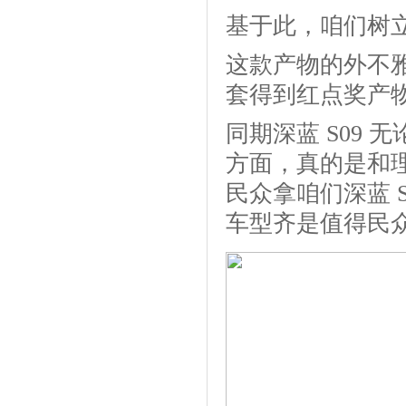
基于此，咱们树立
这款产物的外不
套得到红点奖产
同期深蓝 S09
方面，真的是和理
民众拿咱们深蓝 
车型齐是值得民