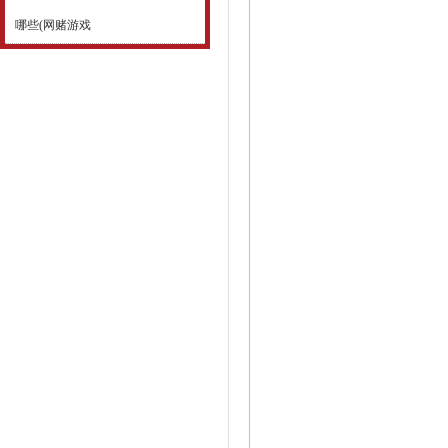
哪些(网赌游戏