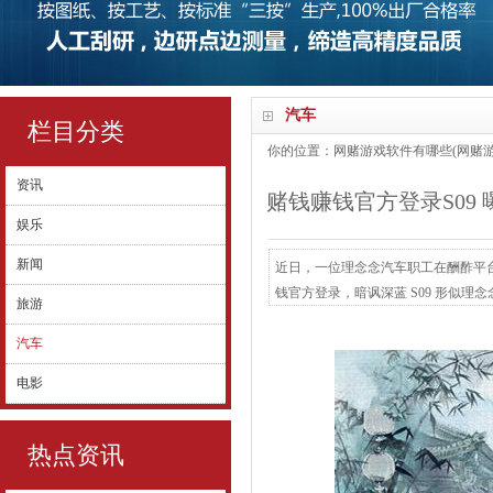
汽车
栏目分类
你的位置：
网赌游戏软件有哪些(网赌游
资讯
赌钱赚钱官方登录S09
娱乐
新闻
近日，一位理念念汽车职工在酬酢平台
钱官方登录，暗讽深蓝 S09 形似理
旅游
光后得到了全网的慈祥，其中有不少东谈
汽车
主而来的大六座 SUV。咱们贪图这
电影
热点资讯