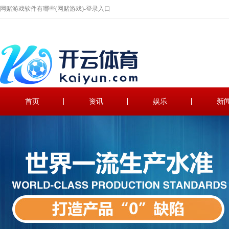
网赌游戏软件有哪些(网赌游戏)-登录入口
首页
资讯
娱乐
新