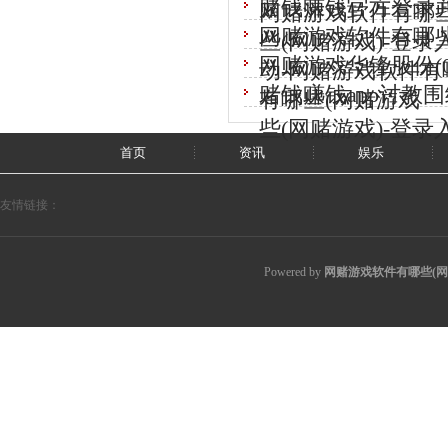
赌钱赚钱官方登录
网赌游戏软件有哪些
网赌游戏软件有哪
些(网赌游戏)-登录
网赌游戏华锋股份(00
动-网赌游戏软件有哪
赌钱赚钱app讨教
有哪些(网赌游戏
些(网赌游戏)-登录
首页
资讯
娱乐
友情链接：
Powered by
网赌游戏软件有哪些(网