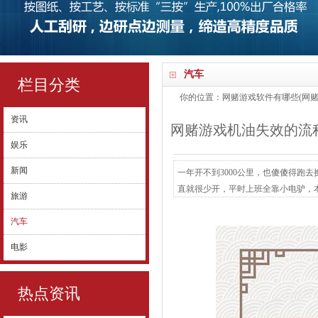
汽车
栏目分类
你的位置：
网赌游戏软件有哪些(网赌
资讯
网赌游戏机油失效的流程
娱乐
新闻
一年开不到3000公里，也傻傻得跑去
直就很少开，平时上班全靠小电驴，本
旅游
去换2次机油，他就很疑心：“开得这
汽车
警戒和踩坑履历，并用数据和旨趣来
畅得谜...
电影
热点资讯