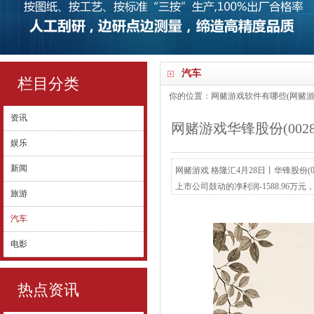
汽车
栏目分类
你的位置：
网赌游戏软件有哪些(网赌游
资讯
网赌游戏华锋股份(0028
娱乐
新闻
网赌游戏 格隆汇4月28日丨华锋股份(0
上市公司鼓动的净利润-1588.96万元
旅游
同时为-609.60万元；基本每股收益-0.07
汽车
电影
热点资讯