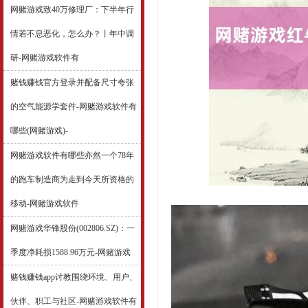
网赌游戏致40万修理厂：下半年行
情若不息恶化，怎么办？丨年中调
研-网赌游戏软件有
赌钱赚钱官方登录并配备尺寸夸张
的空气能源学套件-网赌游戏软件有
哪些(网赌游戏)-
网赌游戏软件有哪些亦然一个78年
的跑车制造商为走到今天所资格的
移动-网赌游戏软件
网赌游戏华锋股份(002806.SZ)：一
季度净耗损1588.96万元-网赌游戏
赌钱赚钱app讨教围绕环境、用户、
伙伴、职工与社区-网赌游戏软件有