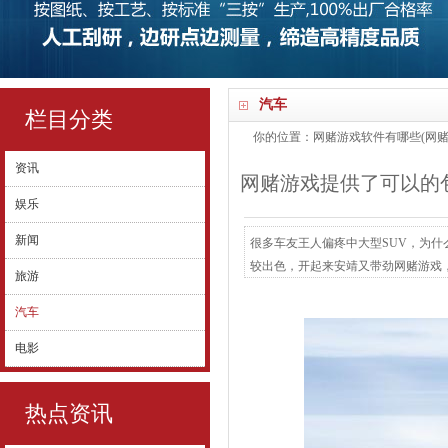
汽车
栏目分类
你的位置：
网赌游戏软件有哪些(网赌
资讯
网赌游戏提供了可以的包
娱乐
新闻
很多车友王人偏疼中大型SUV，为
较出色，开起来安靖又带劲网赌游戏，不详
旅游
众享款 6座，座椅2+2+2布局，搭载
汽车
的，至于是否值得开头呢？咱们下文分
电影
热点资讯