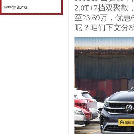
2.0T+7挡双
哪些(网赌游戏
至23.69万，
呢？咱们下文分