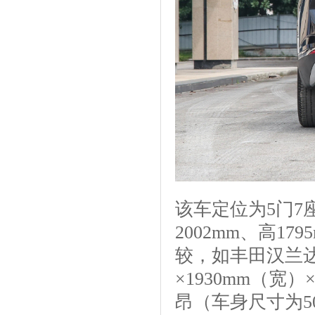
该车定位为5门7座
2002mm、高17
较，如丰田汉兰达
×1930mm（宽）
昂（车身尺寸为50