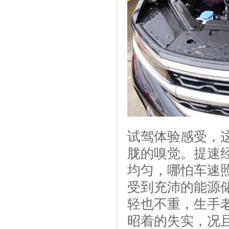
试驾体验感受，
胧的嗅觉。提速
均匀，哪怕车速照
受到充沛的能源
轻也不重，生手
昭着的失实，况