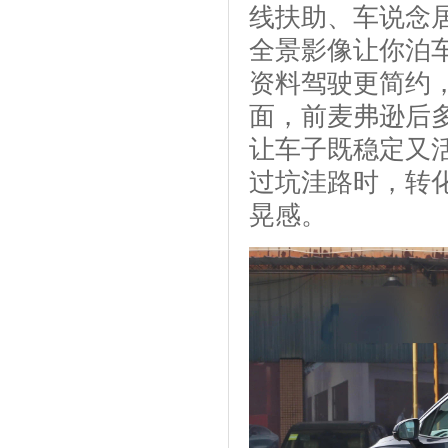
线扶助、车说念居
全景影像让你泊
资料驾驶更简约
面，前麦弗逊后
让车子既稳定又
过坑洼路时，转
晃感。