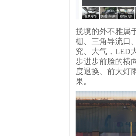
揽境的外不雅属
栅、三角导流口
究、大气，LE
步进步前脸的横
度退换、前大灯
果。