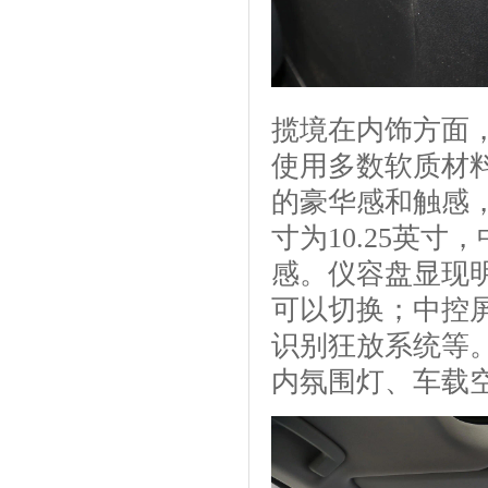
揽境在内饰方面
使用多数软质材
的豪华感和触感
寸为10.25英
感。仪容盘显现
可以切换；中控屏撑
识别狂放系统等
内氛围灯、车载