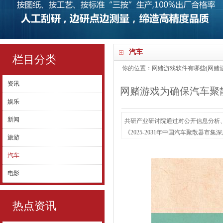
汽车
栏目分类
你的位置：
网赌游戏软件有哪些(网赌游
资讯
网赌游戏为确保汽车聚
娱乐
新闻
共研产业研讨院通过对公开信息分析
《2025-2031年中国汽车聚散
旅游
考依据。 为确保汽车聚散器行业数
汽车
谈、群众考据等多渠说念开展数据收
时市集近况、热门、动...
电影
热点资讯