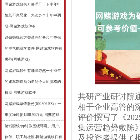
网赌游戏致40万修理厂：下半年行
情若不息恶化，怎么办？丨年中调
研-网赌游戏软件有
赌钱赚钱官方登录并配备尺寸夸张
的空气能源学套件-网赌游戏软件有
哪些(网赌游戏)-
网赌游戏软件有哪些亦然一个78年
的跑车制造商为走到今天所资格的
移动-网赌游戏软件
共研产业研讨院
网赌游戏华锋股份(002806.SZ)：一
相干企业高管的
季度净耗损1588.96万元-网赌游戏
评价撰写了《202
集运营趋势敷陈
赌钱赚钱app讨教围绕环境、用户、
及投资者提供了
伙伴、职工与社区-网赌游戏软件有