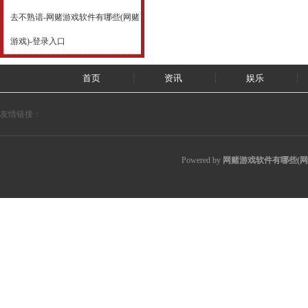
去不熟谙-网赌游戏软件有哪些(网赌
游戏)-登录入口
首页
资讯
娱乐
友情链接：
Powered by
网赌游戏软件有哪些(网