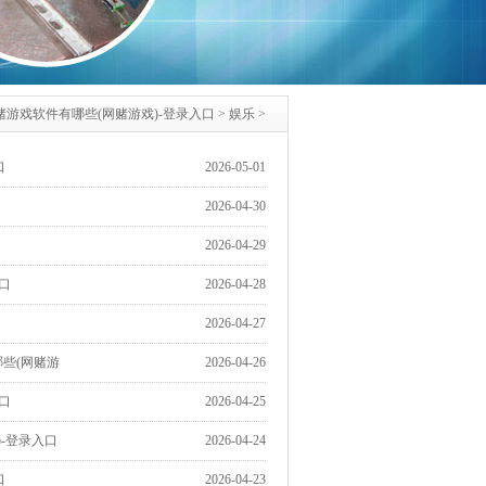
赌游戏软件有哪些(网赌游戏)-登录入口
>
娱乐
>
口
2026-05-01
2026-04-30
2026-04-29
口
2026-04-28
2026-04-27
些(网赌游
2026-04-26
口
2026-04-25
-登录入口
2026-04-24
口
2026-04-23